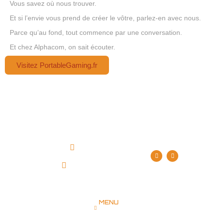
Vous savez où nous trouver.
Et si l’envie vous prend de créer le vôtre, parlez-en avec nous.
Parce qu’au fond, tout commence par une conversation.
Et chez Alphacom, on sait écouter.
Visitez PortableGaming.fr
Rejoignez notre communauté de happy clients en faisant
confiance à l’expertise d’Alphacom !
09 77 72 77 35
120 RUE DU PORTEAU
86000 POITIERS
MENU
ACCUEIL