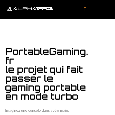
PortableGaming.
fr
le projet qui fait
passer le
gaming portable
en mode turbo
Imaginez une console dans votre main.